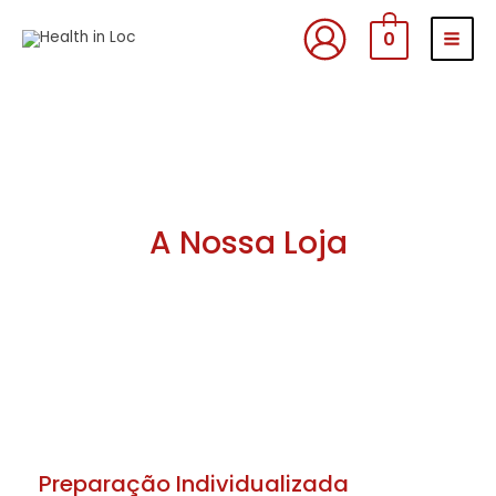
Skip
MAI
0
to
MEN
content
A Nossa
Loja
Preparação Individualizada