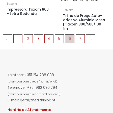
Taxom
Impressora Taxom 800
Taxom
– Letra Redonda
Trilho de Preço Auto-
adesivo Alumínio Mesa
| Taxom 800/500/100
1m
←
1
2
3
4
5
6
7
→
Telefone: +351 214 788 088
(chamada para a rede fixa nacional)
Telemóvel: +351 962 030 794
(chamada para a rede móvel nacional)
E-mail: geral@healthinloc.pt
Horário de Atendimento