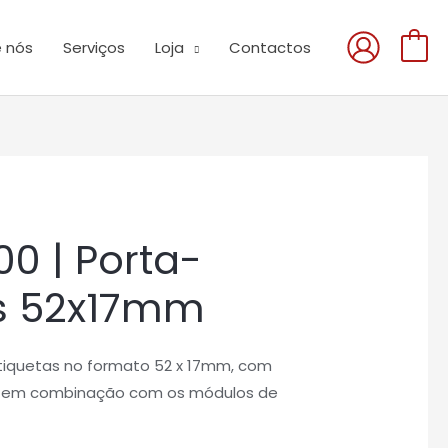
 nós
Serviços
Loja
Contactos
0
0 | Porta-
as 52x17mm
tiquetas no formato 52 x 17mm, com
s, em combinação com os módulos de