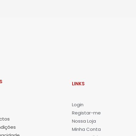
S
LINKS
L
ogin
Registar-me
ctos
Nossa Loja
dições
Minha Conta
ivacidade