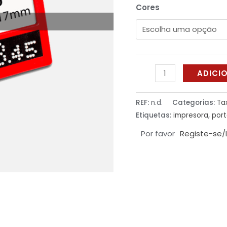
Cores
ADICI
REF:
n.d.
Categorias:
Ta
Etiquetas:
impresora
,
port
Por favor
Registe-se/