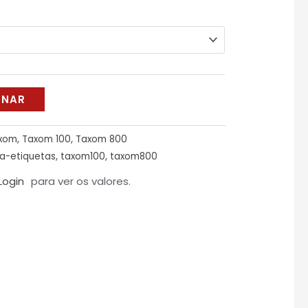
ONAR
xom
,
Taxom 100
,
Taxom 800
a-etiquetas
,
taxom100
,
taxom800
Login
para ver os valores.