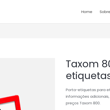
Home
Sobre
Taxom 80
Quantidade
de
etiquet
Taxom
800
|
Porta-etiquetas para e
Porta-
informações adicionai
etiquetas
preços Taxom 800.
52x17mm