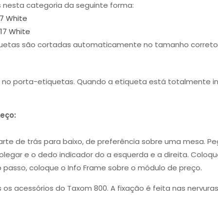
 nesta categoria da seguinte forma:
17 White
 17 White
uetas são cortadas automaticamente no tamanho correto. 
 no porta-etiquetas. Quando a etiqueta está totalmente i
eço:
arte de trás para baixo, de preferência sobre uma mesa. P
legar e o dedo indicador do a esquerda e a direita. Coloq
o passo, coloque o Info Frame sobre o módulo de preço.
s acessórios do Taxom 800. A fixação é feita nas nervuras