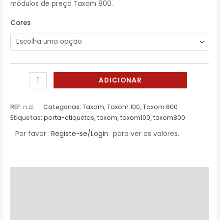
módulos de preço Taxom 800.
Cores
ADICIONAR
REF:
n.d.
Categorias:
Taxom
,
Taxom 100
,
Taxom 800
Etiquetas:
porta-etiquetas
,
taxom
,
taxom100
,
taxom800
Por favor
Registe-se/Login
para ver os valores.
Descrição
Informação adicional
Avaliações (0)