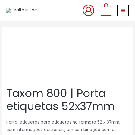
Skip
MAI
0
to
MEN
content
Quantidade
de
Taxom
800
|
Porta-
etiquetas
Taxom 800 | Porta-
52x37mm
etiquetas 52x37mm
Porta-etiquetas para etiquetas no formato 52 x 37mm,
com informações adicionais, em combinação com os