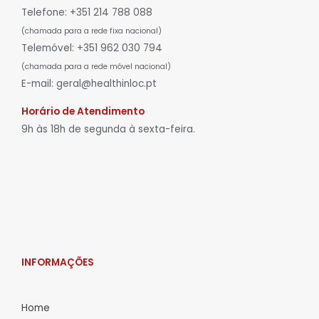
Telefone: +351 214 788 088
(chamada para a rede fixa nacional)
Telemóvel: +351 962 030 794
(chamada para a rede móvel nacional)
E-mail: geral@healthinloc.pt
Horário de Atendimento
9h às 18h de segunda à sexta-feira.
INFORMAÇÕES
Home