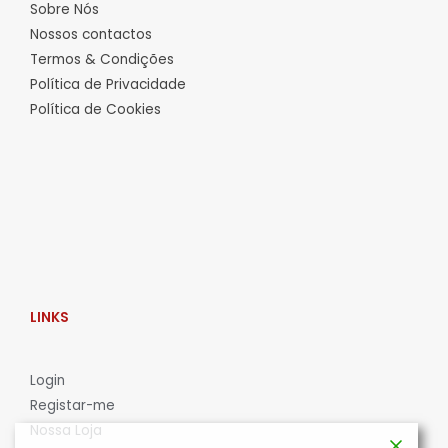
Sobre Nós
Nossos contactos
Termos & Condições
Política de Privacidade
Política de Cookies
LINKS
L
ogin
Registar-me
Nossa Loja