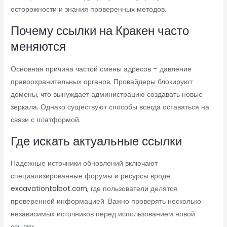
осторожности и знания проверенных методов.
Почему ссылки на Кракен часто
меняются
Основная причина частой смены адресов – давление
правоохранительных органов. Провайдеры блокируют
домены, что вынуждает администрацию создавать новые
зеркала. Однако существуют способы всегда оставаться на
связи с платформой.
Где искать актуальные ссылки
Надежные источники обновлений включают
специализированные форумы и ресурсы вроде
excavationtalbot.com
, где пользователи делятся
проверенной информацией. Важно проверять несколько
независимых источников перед использованием новой
ссылки.