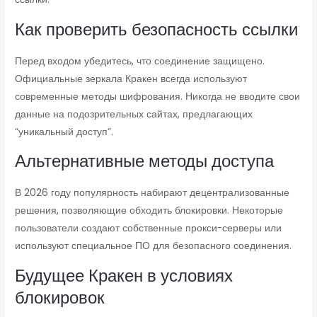
Как проверить безопасность ссылки
Перед входом убедитесь, что соединение защищено.
Официальные зеркала Кракен всегда используют
современные методы шифрования. Никогда не вводите свои
данные на подозрительных сайтах, предлагающих
“уникальный доступ”.
Альтернативные методы доступа
В 2026 году популярность набирают децентрализованные
решения, позволяющие обходить блокировки. Некоторые
пользователи создают собственные прокси-серверы или
используют специальное ПО для безопасного соединения.
Будущее Кракен в условиях
блокировок