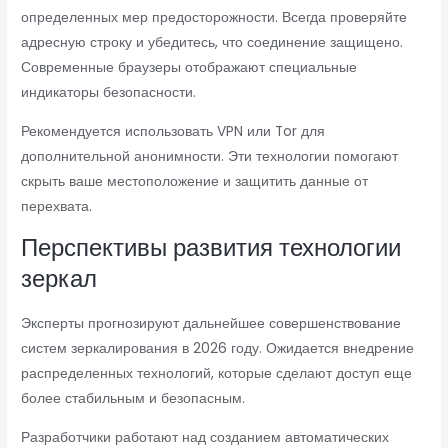
определенных мер предосторожности. Всегда проверяйте
адресную строку и убедитесь, что соединение защищено.
Современные браузеры отображают специальные
индикаторы безопасности.
Рекомендуется использовать VPN или Tor для
дополнительной анонимности. Эти технологии помогают
скрыть ваше местоположение и защитить данные от
перехвата.
Перспективы развития технологии
зеркал
Эксперты прогнозируют дальнейшее совершенствование
систем зеркалирования в 2026 году. Ожидается внедрение
распределенных технологий, которые сделают доступ еще
более стабильным и безопасным.
Разработчики работают над созданием автоматических