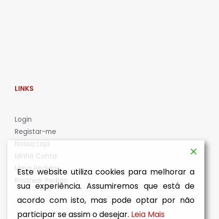
LINKS
L
ogin
Registar-me
Nossa Loja
Minha Conta
Meus Pedidos
Este website utiliza cookies para melhorar a
Rastrear Pedido
sua experiência. Assumiremos que está de
acordo com isto, mas pode optar por não
participar se assim o desejar.
Leia Mais