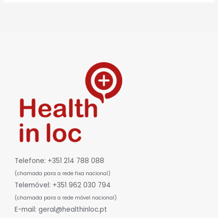
Telefone: +351 214 788 088
(chamada para a rede fixa nacional)
Telemóvel: +351 962 030 794
(chamada para a rede móvel nacional)
E-mail: geral@healthinloc.pt