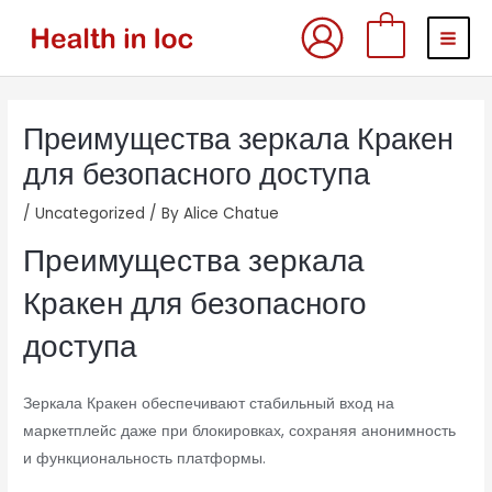
Skip
MAI
0
to
MEN
content
Post
Преимущества зеркала Кракен
navigation
для безопасного доступа
/
Uncategorized
/ By
Alice Chatue
Преимущества зеркала
Кракен для безопасного
доступа
Зеркала Кракен обеспечивают стабильный вход на
маркетплейс даже при блокировках, сохраняя анонимность
и функциональность платформы.