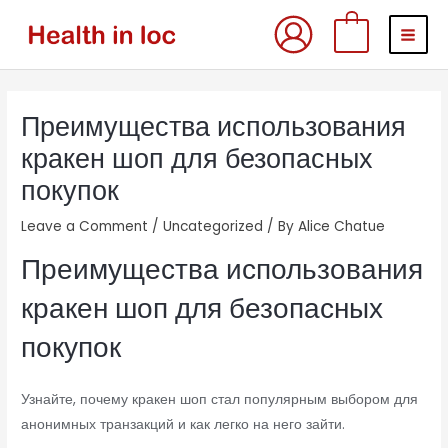
Skip
MAI
0
to
MEN
content
Post
Преимущества использования
navigation
кракен шоп для безопасных
покупок
Leave a Comment
/
Uncategorized
/ By
Alice Chatue
Преимущества использования
кракен шоп для безопасных
покупок
Узнайте, почему кракен шоп стал популярным выбором для
анонимных транзакций и как легко на него зайти.