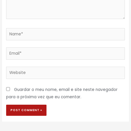
Name*
Email*
Website
Guardar o meu nome, email e site neste navegador
para a próxima vez que eu comentar.