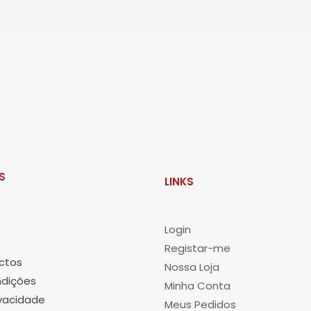
S
LINKS
L
ogin
Registar-me
ctos
Nossa Loja
dições
Minha Conta
ivacidade
Meus Pedidos