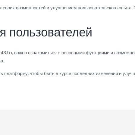
 своих возможностей и улучшением пользовательского опыта. Э
я пользователей
lon13.to, важно ознакомиться с основными функциями и возмож
а.
ть платформу, чтобы быть в курсе последних изменений и улуч