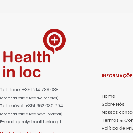
INFORMAÇÕE
Telefone: +351 214 788 088
Home
(chamada para a rede fixa nacional)
Sobre Nós
Telemóvel: +351 962 030 794
Nossos conta
(chamada para a rede móvel nacional)
Termos & Con
E-mail: geral@healthinloc.pt
Política de Pr