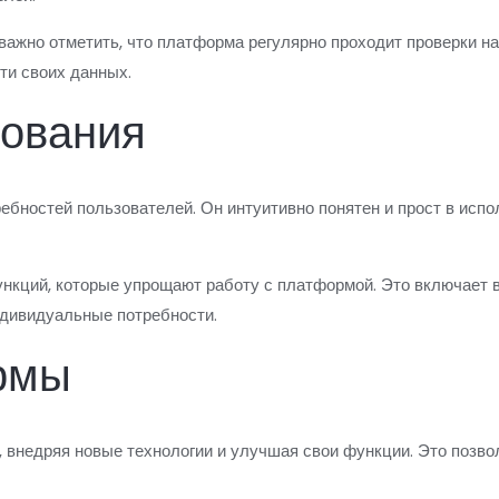
 важно отметить, что платформа регулярно проходит проверки на
ти своих данных.
зования
ребностей пользователей. Он интуитивно понятен и прост в исп
функций, которые упрощают работу с платформой. Это включает
ндивидуальные потребности.
рмы
я, внедряя новые технологии и улучшая свои функции. Это позв