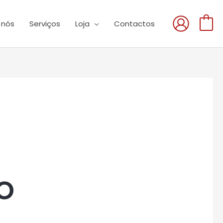
 nós
Serviços
Loja
Contactos
0
o