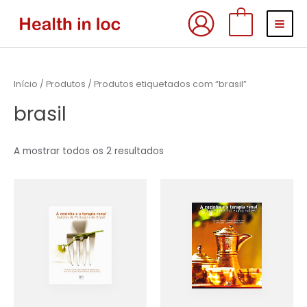
Skip
MAI
0
to
MEN
content
Início
/
Produtos
/ Produtos etiquetados com “brasil”
brasil
A mostrar todos os 2 resultados