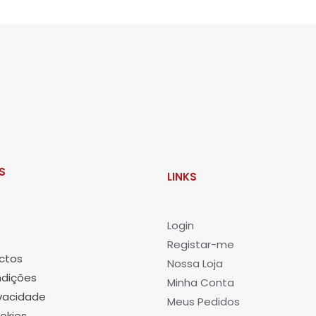
S
LINKS
L
ogin
Registar-me
ctos
Nossa Loja
dições
Minha Conta
ivacidade
Meus Pedidos
okies