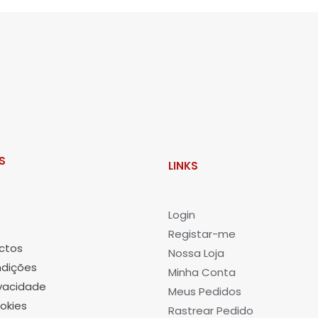
S
LINKS
L
ogin
Registar-me
ctos
Nossa Loja
dições
Minha Conta
ivacidade
Meus Pedidos
okies
Rastrear Pedido