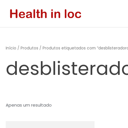
Skip
to
content
Início
/
Produtos
/ Produtos etiquetados com “desblisterador
desblisterad
Apenas um resultado