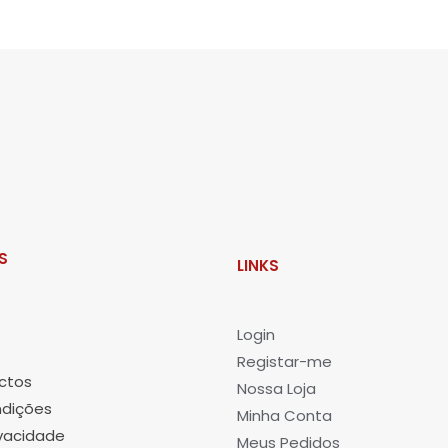
S
LINKS
L
ogin
Registar-me
ctos
Nossa Loja
dições
Minha Conta
ivacidade
Meus Pedidos