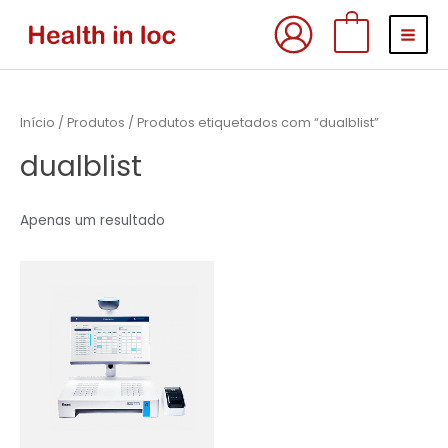
Skip
MAI
0
to
MEN
content
Início
/
Produtos
/ Produtos etiquetados com “dualblist”
dualblist
Apenas um resultado