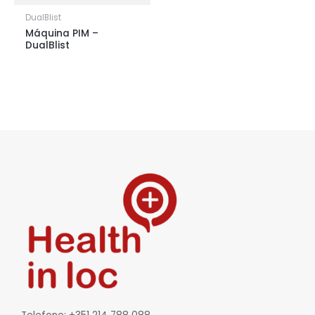
DualBlist
Máquina PIM –
DualBlist