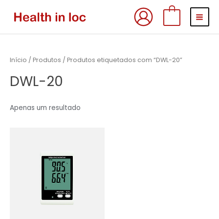
Skip
MAI
0
to
MEN
content
Início
/
Produtos
/ Produtos etiquetados com “DWL-20”
DWL-20
Apenas um resultado