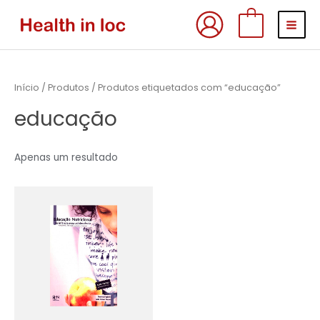
Skip
MAI
0
to
MEN
content
Início
/
Produtos
/ Produtos etiquetados com “educação”
educação
Apenas um resultado