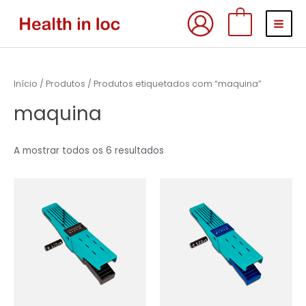
Skip
MAI
0
to
MEN
content
Início
/
Produtos
/ Produtos etiquetados com “maquina”
maquina
A mostrar todos os 6 resultados