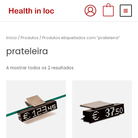
Skip
MAI
0
to
MEN
content
Início
/
Produtos
/ Produtos etiquetados com “prateleira”
prateleira
A mostrar todos os 2 resultados