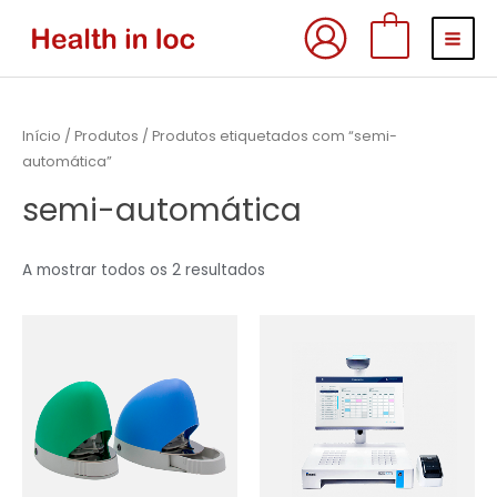
Skip
MAI
0
to
MEN
content
Início
/
Produtos
/ Produtos etiquetados com “semi-
automática”
semi-automática
A mostrar todos os 2 resultados