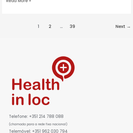
Read More »
1
2
…
39
Next
→
Telefone: +351 214 788 088
(chamada para a rede fixa nacional)
Telemóvel: +351 962 030 794