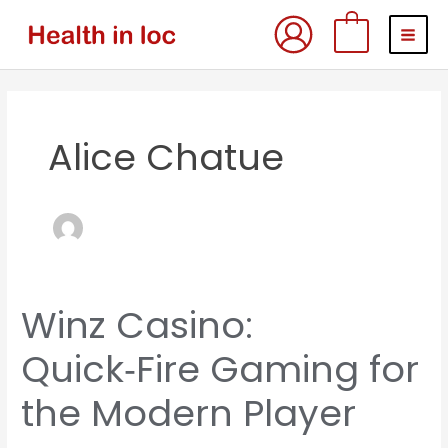
Skip
MAI
0
to
MEN
content
Post
pagination
Alice Chatue
Winz Casino:
Winz
Casino:
Quick‑Fire Gaming for
Quick‑Fire
Gaming
the Modern Player
for
the