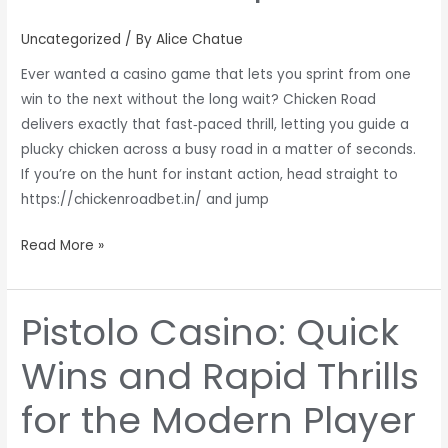
Game
for
Uncategorized
/ By
Alice Chatue
Rapid
Ever wanted a casino game that lets you sprint from one
Wins
win to the next without the long wait? Chicken Road
delivers exactly that fast‑paced thrill, letting you guide a
plucky chicken across a busy road in a matter of seconds.
If you’re on the hunt for instant action, head straight to
https://chickenroadbet.in/ and jump
Read More »
Pistolo Casino: Quick
Pistolo
Casino:
Wins and Rapid Thrills
Quick
Wins
for the Modern Player
and
Rapid