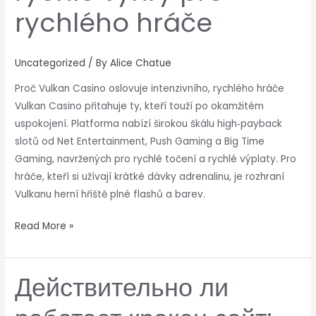
rychlé
rychlého hráče
výhry
pro
Uncategorized
/ By
Alice Chatue
rychlého
hráče
Proč Vulkan Casino oslovuje intenzivního, rychlého hráče
Vulkan Casino přitahuje ty, kteří touží po okamžitém
uspokojení. Platforma nabízí širokou škálu high‑payback
slotů od Net Entertainment, Push Gaming a Big Time
Gaming, navržených pro rychlé točení a rychlé výplaty. Pro
hráče, kteří si užívají krátké dávky adrenalinu, je rozhraní
Vulkanu herní hřiště plné flashů a barev.
Read More »
Действительно ли
Действительно
ли
работает