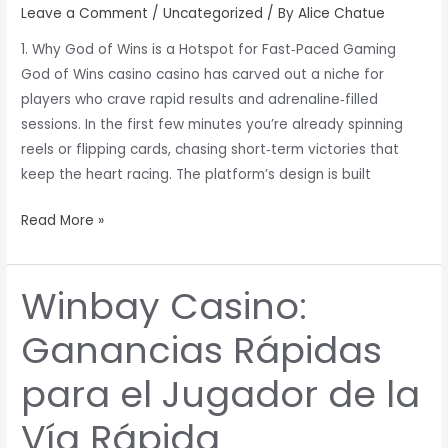
Slots
Leave a Comment
/
Uncategorized
/ By
Alice Chatue
and
1. Why God of Wins is a Hotspot for Fast‑Paced Gaming
Lightning‑Fast
God of Wins casino casino has carved out a niche for
Wins
players who crave rapid results and adrenaline‑filled
sessions. In the first few minutes you’re already spinning
reels or flipping cards, chasing short‑term victories that
keep the heart racing. The platform’s design is built
Read More »
Winbay Casino:
Winbay
Casino:
Ganancias Rápidas
Ganancias
Rápidas
para el Jugador de la
para
el
Vía Rápida
Jugador