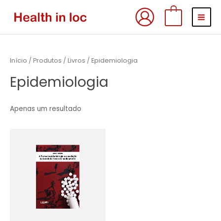
Skip
MAI
0
to
MEN
content
Início
/
Produtos
/
Livros
/ Epidemiologia
Epidemiologia
Apenas um resultado