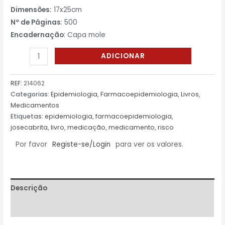
Dimensões:
17x25cm
Nº de Páginas
: 500
Encadernação
: Capa mole
ADICIONAR
REF:
214062
Categorias:
Epidemiologia
,
Farmacoepidemiologia
,
Livros
,
Medicamentos
Etiquetas:
epidemiologia
,
farmacoepidemiologia
,
josecabrita
,
livro
,
medicação
,
medicamento
,
risco
Por favor
Registe-se/Login
para ver os valores.
Descrição
Avaliações (0)