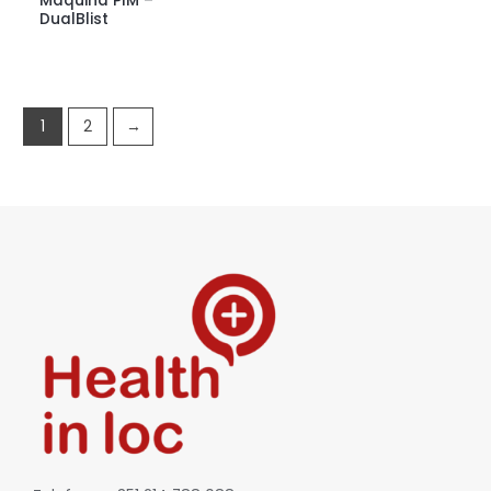
Máquina PIM –
DualBlist
1
2
→