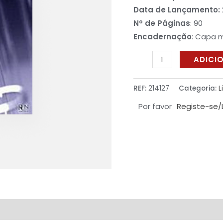
XXI
Data de Lançamento:
Nº de Páginas
: 90
Encadernação
: Capa 
ADICI
REF:
214127
Categoria:
L
Por favor
Registe-se/
iações (0)