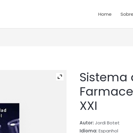
Home
Sobre
Sistema 
Quantidade
de
Farmaceu
Sistema
de
XXI
Calidad
Farmaceutica
del
Autor:
Jordi Botet
Siglo
Idioma:
Espanhol