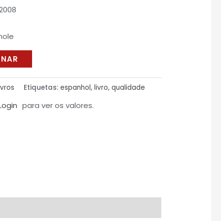
2008
mole
ONAR
ivros
Etiquetas:
espanhol
,
livro
,
qualidade
Login
para ver os valores.