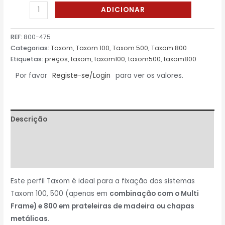
ADICIONAR
REF:
800-475
Categorias:
Taxom
,
Taxom 100
,
Taxom 500
,
Taxom 800
Etiquetas:
preços
,
taxom
,
taxom100
,
taxom500
,
taxom800
Por favor
Registe-se/Login
para ver os valores.
Descrição
Informação adicional
Avaliações (0)
Este perfil Taxom é ideal para a fixação dos sistemas
Taxom 100, 500 (apenas em
combinação com o Multi
Frame) e 800 em prateleiras de madeira ou chapas
metálicas.