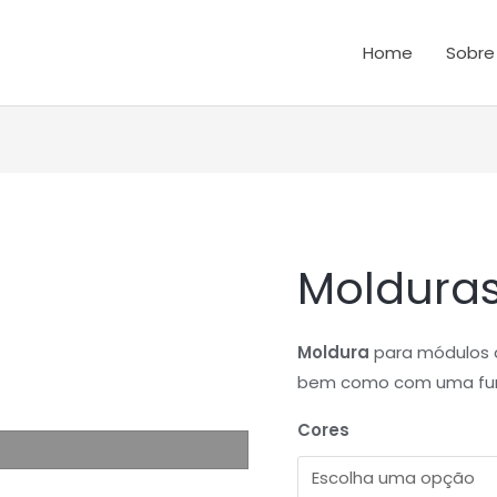
Home
Sobre
Moldura
Quantidade
de
Molduras
Moldura
para módulos 
Taxom
bem como com uma funç
800
Cores