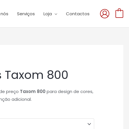
 nós
Serviços
Loja
Contactos
0
s Taxom 800
de preço
Taxom 800
para design de cores,
ão adicional.