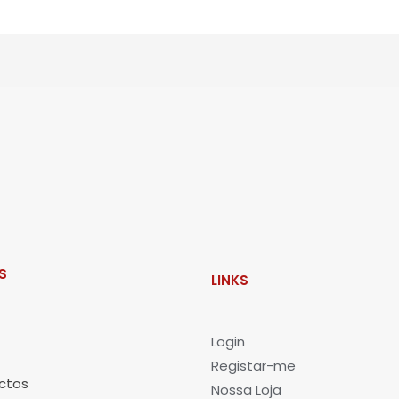
S
LINKS
L
ogin
Registar-me
ctos
Nossa Loja