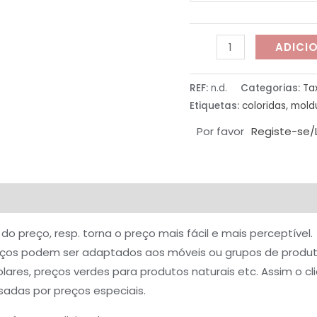
ADICI
REF:
n.d.
Categorias:
Ta
Etiquetas:
coloridas
,
mold
Por favor
Registe-se/
iações (0)
do preço, resp. torna o preço mais fácil e mais perceptível.
eços podem ser adaptados aos móveis ou grupos de produtos
ares, preços verdes para produtos naturais etc. Assim o cl
adas por preços especiais.