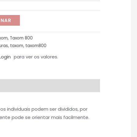
ONAR
xom
,
Taxom 800
uras
,
taxom
,
taxom800
Login
para ver os valores.
 individuais podem ser divididos, por
iente pode se orientar mais facilmente.