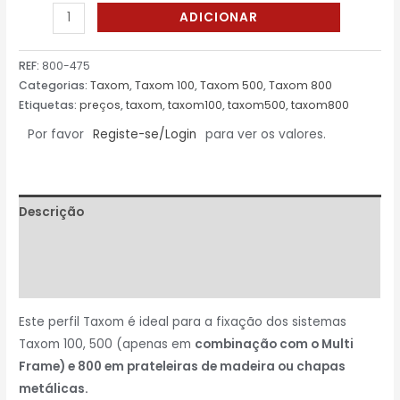
ADICIONAR
REF:
800-475
Categorias:
Taxom
,
Taxom 100
,
Taxom 500
,
Taxom 800
Etiquetas:
preços
,
taxom
,
taxom100
,
taxom500
,
taxom800
Por favor
Registe-se/Login
para ver os valores.
Descrição
Informação adicional
Avaliações (0)
Este perfil Taxom é ideal para a fixação dos sistemas
Taxom 100, 500 (apenas em
combinação com o Multi
Frame) e 800 em prateleiras de madeira ou chapas
metálicas.