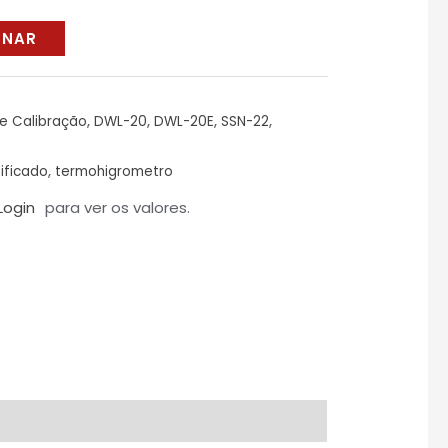
ONAR
de Calibração
,
DWL-20
,
DWL-20E
,
SSN-22
,
tificado
,
termohigrometro
Login
para ver os valores.