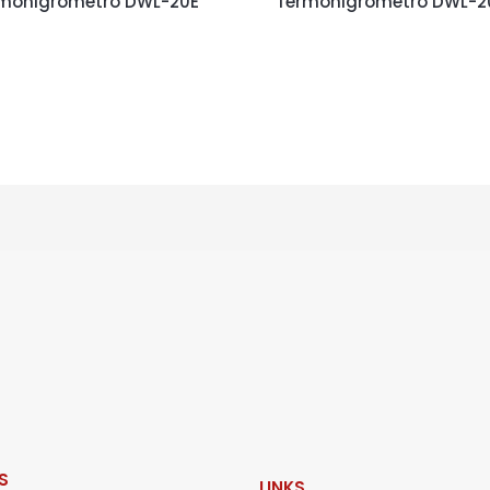
mohigrómetro DWL-20E
Termohigrómetro DWL-2
S
LINKS