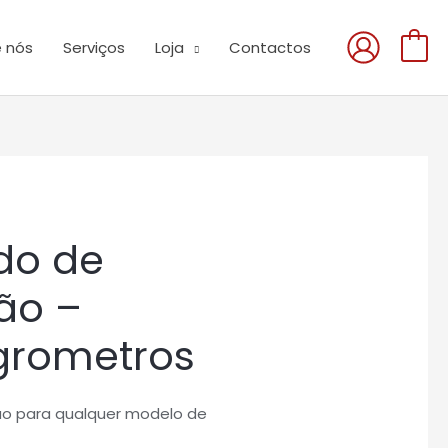
 nós
Serviços
Loja
Contactos
0
ado de
ão –
grometros
ção para qualquer modelo de