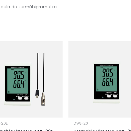
odelo de termóhigrometro.
-20E
DWL-20