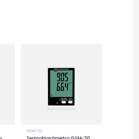
GSM-20
Termohigrómetro GSM-20