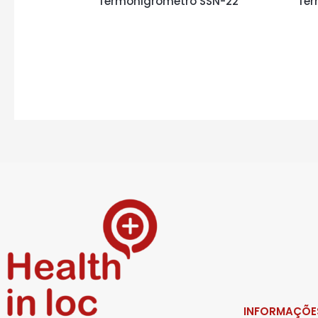
Termohigrómetro SSN-22
Ter
INFORMAÇÕE