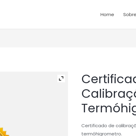
Home
Sobre
Certific
Quantidade
de
Calibraç
Certificado
de
Termóhi
Calibração
-
Termóhigrometros
Certificado de calibra
termóhigrometro.