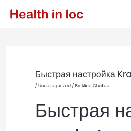
Skip
to
content
Post
navigation
Быстрая настройка Kra
/
Uncategorized
/ By
Alice Chatue
Быстрая н