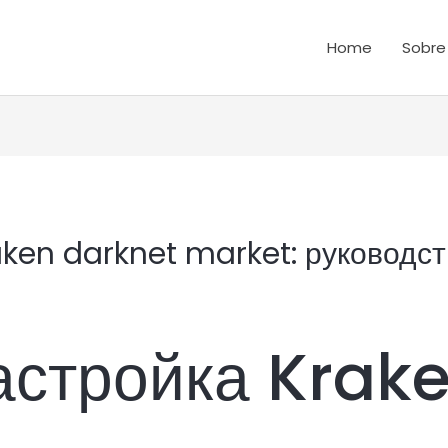
Home
Sobre
ken darknet market: руководст
астройка Krak