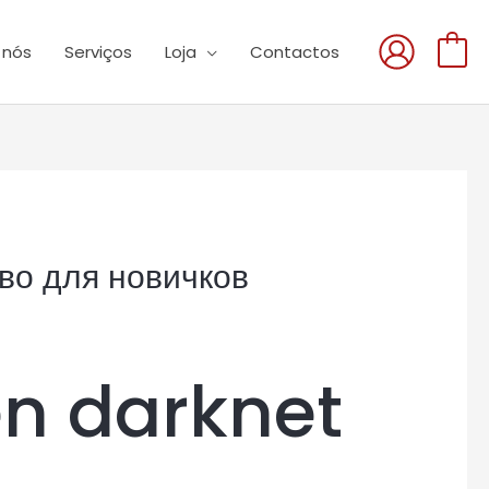
 nós
Serviços
Loja
Contactos
0
во для новичков
en darknet