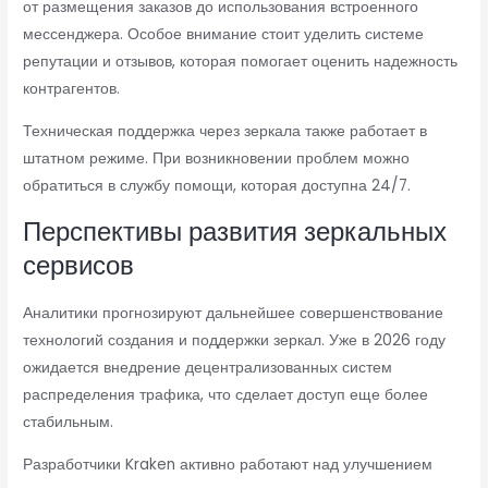
от размещения заказов до использования встроенного
мессенджера. Особое внимание стоит уделить системе
репутации и отзывов, которая помогает оценить надежность
контрагентов.
Техническая поддержка через зеркала также работает в
штатном режиме. При возникновении проблем можно
обратиться в службу помощи, которая доступна 24/7.
Перспективы развития зеркальных
сервисов
Аналитики прогнозируют дальнейшее совершенствование
технологий создания и поддержки зеркал. Уже в 2026 году
ожидается внедрение децентрализованных систем
распределения трафика, что сделает доступ еще более
стабильным.
Разработчики Kraken активно работают над улучшением