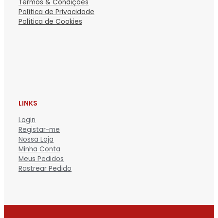
Termos & Condições
Política de Privacidade
Política de Cookies
LINKS
L
ogin
Registar-me
Nossa Loja
Minha Conta
Meus Pedidos
Rastrear Pedido