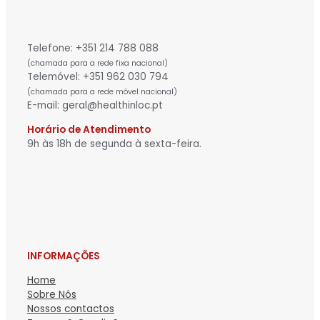
Telefone: +351 214 788 088
(chamada para a rede fixa nacional)
Telemóvel: +351 962 030 794
(chamada para a rede móvel nacional)
E-mail: geral@healthinloc.pt
Horário de Atendimento
9h às 18h de segunda à sexta-feira.
INFORMAÇÕES
Home
Sobre Nós
Nossos contactos