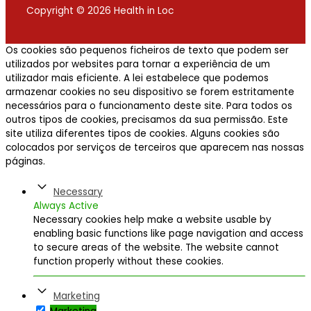
Copyright © 2026 Health in Loc
Os cookies são pequenos ficheiros de texto que podem ser
utilizados por websites para tornar a experiência de um
utilizador mais eficiente. A lei estabelece que podemos
armazenar cookies no seu dispositivo se forem estritamente
necessários para o funcionamento deste site. Para todos os
outros tipos de cookies, precisamos da sua permissão. Este
site utiliza diferentes tipos de cookies. Alguns cookies são
colocados por serviços de terceiros que aparecem nas nossas
páginas.
Necessary
Always Active
Necessary cookies help make a website usable by
enabling basic functions like page navigation and access
to secure areas of the website. The website cannot
function properly without these cookies.
Marketing