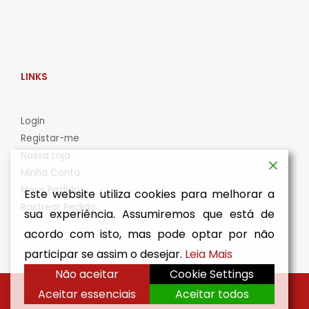
LINKS
L
ogin
Registar-me
Nossa Loja
Minha Conta
Meus Pedidos
Este website utiliza cookies para melhorar a
Rastrear Pedido
sua experiência. Assumiremos que está de
acordo com isto, mas pode optar por não
participar se assim o desejar.
Leia Mais
Não aceitar
Cookie Settings
Aceitar essenciais
Aceitar todos
Copyright © 2026 Health in Loc