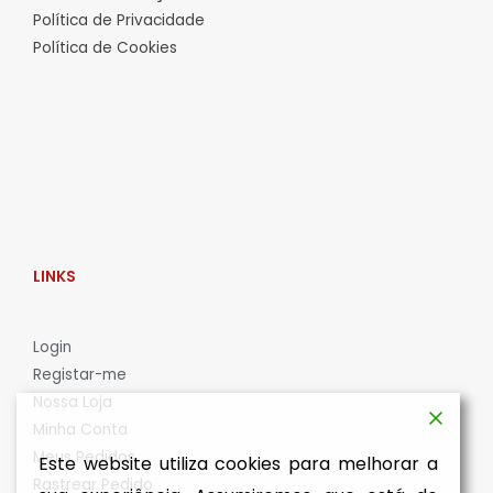
Política de Privacidade
Política de Cookies
LINKS
L
ogin
Registar-me
Nossa Loja
Minha Conta
Meus Pedidos
Este website utiliza cookies para melhorar a
Rastrear Pedido