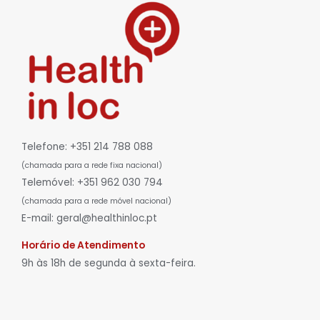
Telefone: +351 214 788 088
(chamada para a rede fixa nacional)
Telemóvel: +351 962 030 794
(chamada para a rede móvel nacional)
E-mail: geral@healthinloc.pt
Horário de Atendimento
9h às 18h de segunda à sexta-feira.