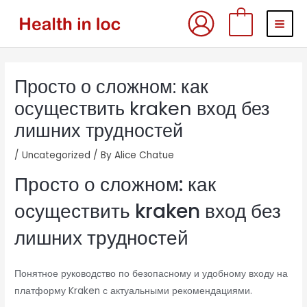
Skip
MAI
0
to
MEN
content
Post
Просто о сложном: как
navigation
осуществить kraken вход без
лишних трудностей
/
Uncategorized
/ By
Alice Chatue
Просто о сложном: как
осуществить kraken вход без
лишних трудностей
Понятное руководство по безопасному и удобному входу на
платформу Kraken с актуальными рекомендациями.