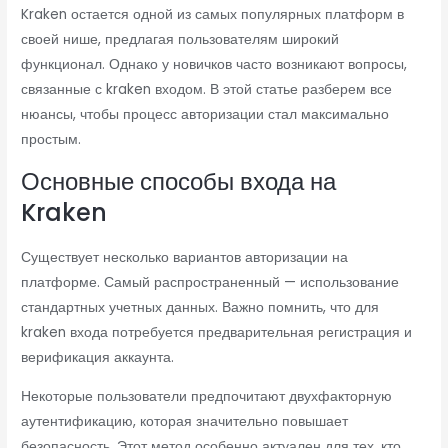
Kraken остается одной из самых популярных платформ в
своей нише, предлагая пользователям широкий
функционал. Однако у новичков часто возникают вопросы,
связанные с kraken входом. В этой статье разберем все
нюансы, чтобы процесс авторизации стал максимально
простым.
Основные способы входа на
Kraken
Существует несколько вариантов авторизации на
платформе. Самый распространенный — использование
стандартных учетных данных. Важно помнить, что для
kraken входа потребуется предварительная регистрация и
верификация аккаунта.
Некоторые пользователи предпочитают двухфакторную
аутентификацию, которая значительно повышает
безопасность. Этот метод особенно актуален для тех, кто