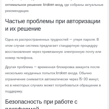
оптимальное решение: kraken вход
, где собраны актуальные
рекомендации.
Частые проблемы при авторизации
и их решение
Одна из распространенных трудностей — утеря пароля. В
этом случае система предлагает стандартную процедуру
восстановления через привязанную электронную почту или
номер телефона.
Другая проблема — временная блокировка аккаунта после
нескольких неудачных попыток kraken входа. Обычно
ограничение снимается автоматически через 15-30 минут,
но в некоторых случаях может потребоваться обращение в
поддержку.
Безопасность при работе с