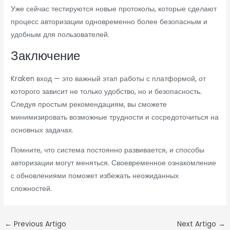
Уже сейчас тестируются новые протоколы, которые сделают
процесс авторизации одновременно более безопасным и
удобным для пользователей.
Заключение
Kraken вход — это важный этап работы с платформой, от
которого зависит не только удобство, но и безопасность.
Следуя простым рекомендациям, вы сможете
минимизировать возможные трудности и сосредоточиться на
основных задачах.
Помните, что система постоянно развивается, и способы
авторизации могут меняться. Своевременное ознакомление
с обновлениями поможет избежать неожиданных
сложностей.
←
Previous Artigo
Next Artigo
→