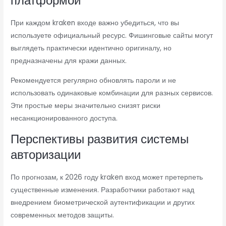
платформой
При каждом kraken входе важно убедиться, что вы
используете официальный ресурс. Фишинговые сайты могут
выглядеть практически идентично оригиналу, но
предназначены для кражи данных.
Рекомендуется регулярно обновлять пароли и не
использовать одинаковые комбинации для разных сервисов.
Эти простые меры значительно снизят риски
несанкционированного доступа.
Перспективы развития системы
авторизации
По прогнозам, к 2026 году kraken вход может претерпеть
существенные изменения. Разработчики работают над
внедрением биометрической аутентификации и других
современных методов защиты.