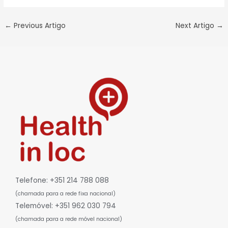
←
Previous Artigo
Next Artigo
→
Telefone: +351 214 788 088
(chamada para a rede fixa nacional)
Telemóvel: +351 962 030 794
(chamada para a rede móvel nacional)