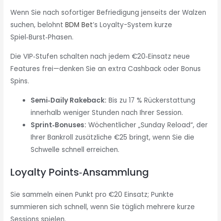
Wenn Sie nach sofortiger Befriedigung jenseits der Walzen
suchen, belohnt
BDM Bet
’s Loyalty-System kurze
Spiel‑Burst‑Phasen.
Die VIP‑Stufen schalten nach jedem €20‑Einsatz neue
Features frei—denken Sie an extra Cashback oder Bonus
Spins.
Semi‑Daily Rakeback:
Bis zu 17 % Rückerstattung
innerhalb weniger Stunden nach Ihrer Session.
Sprint‑Bonuses:
Wöchentlicher „Sunday Reload“, der
Ihrer Bankroll zusätzliche €25 bringt, wenn Sie die
Schwelle schnell erreichen.
Loyalty Points‑Ansammlung
Sie sammeln einen Punkt pro €20 Einsatz; Punkte
summieren sich schnell, wenn Sie täglich mehrere kurze
Sessions spielen.