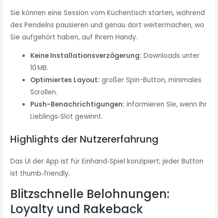
Sie können eine Session vom Küchentisch starten, während
des Pendelns pausieren und genau dort weitermachen, wo
Sie aufgehört haben, auf Ihrem Handy.
Keine Installationsverzögerung:
Downloads unter
10 MB.
Optimiertes Layout:
großer Spin-Button, minimales
Scrollen.
Push-Benachrichtigungen:
informieren Sie, wenn Ihr
Lieblings‑Slot gewinnt.
Highlights der Nutzererfahrung
Das UI der App ist für Einhand‑Spiel konzipiert; jeder Button
ist thumb‑friendly.
Blitzschnelle Belohnungen:
Loyalty und Rakeback