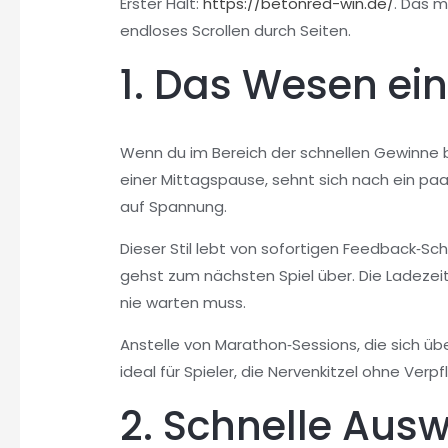
Erster Halt:
https://betonred-win.de/
. Das m
endloses Scrollen durch Seiten.
1. Das Wesen ein
Wenn du im Bereich der schnellen Gewinne 
einer Mittagspause, sehnt sich nach ein p
auf Spannung.
Dieser Stil lebt von sofortigen Feedback‑Sc
gehst zum nächsten Spiel über. Die Ladezeit
nie warten muss.
Anstelle von Marathon‑Sessions, die sich üb
ideal für Spieler, die Nervenkitzel ohne Verp
2. Schnelle Ausw