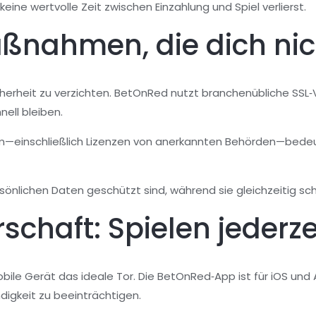
keine wertvolle Zeit zwischen Einzahlung und Spiel verlierst.
aßnahmen, die dich n
herheit zu verzichten. BetOnRed nutzt branchenübliche SSL‑
ell bleiben.
rm—einschließlich Lizenzen von anerkannten Behörden—bedeu
sönlichen Daten geschützt sind, während sie gleichzeitig schn
schaft: Spielen jederzei
mobile Gerät das ideale Tor. Die BetOnRed‑App ist für iOS und
ndigkeit zu beeinträchtigen.