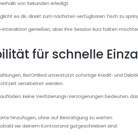
erhalb von Sekunden erledigt.
glicht es dir, direkt zum nächsten verfügbaren Tisch zu sprin
Live‑Interaktion genießen, aber ihre Session kurz halten möc
ilität für schnelle Ein
Einzahlungen. BetOnRed unterstützt sofortige Kredit‑ und De
n Echtzeit verarbeitet werden.
 aufladen; keine Verifizierungs‑Verzögerungen bedeuten, da
arte hinzufügen, ohne auf Bestätigung zu warten.
obald sie deinem Kontostand gutgeschrieben sind.