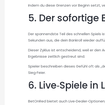
Indem du diese Grenzen vor Beginn setzt, v
5. Der sofortig
Der spannendste Teil des schnellen Spiels is
Sekunden aus, die dein Bankroll wieder auffü
Dieser Zyklus ist entscheidend, weil er den 
Ergebnisse zeitlich gestreut sind.
Spieler beschreiben dieses Gefühl oft als „
Sieg‑Feier.
6. Live‑Spiele in
BetOnRed bietet auch Live‑Dealer‑Optionen, 