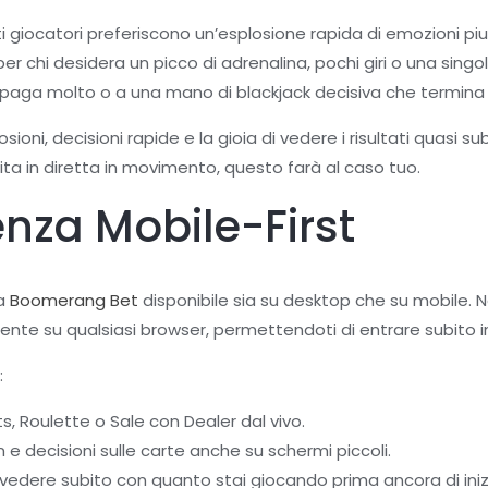
lti giocatori preferiscono un’esplosione rapida di emozioni 
r chi desidera un picco di adrenalina, pochi giri o una singo
 paga molto o a una mano di blackjack decisiva che termina 
oni, decisioni rapide e la gioia di vedere i risultati quasi subi
a in diretta in movimento, questo farà al caso tuo.
ienza Mobile-First
la
Boomerang Bet
disponibile sia su desktop che su mobile. N
nte su qualsiasi browser, permettendoti di entrare subito i
:
s, Roulette o Sale con Dealer dal vivo.
 e decisioni sulle carte anche su schermi piccoli.
 vedere subito con quanto stai giocando prima ancora di iniz