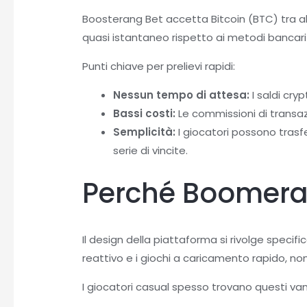
Boosterang Bet accetta Bitcoin (BTC) tra alt
quasi istantaneo rispetto ai metodi bancari t
Punti chiave per prelievi rapidi:
Nessun tempo di attesa:
I saldi cr
Bassi costi:
Le commissioni di transazi
Semplicità:
I giocatori possono trasf
serie di vincite.
Perché Boomerang
Il design della piattaforma si rivolge speci
reattivo e i giochi a caricamento rapido, non 
I giocatori casual spesso trovano questi van