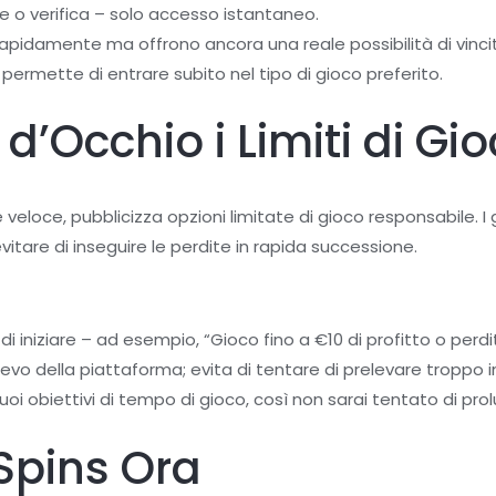
e o verifica – solo accesso istantaneo.
rapidamente ma offrono ancora una reale possibilità di vinci
ermette di entrare subito nel tipo di gioco preferito.
 d’Occhio i Limiti di G
oce, pubblicizza opzioni limitate di gioco responsabile. I
vitare di inseguire le perdite in rapida successione.
i iniziare – ad esempio, “Gioco fino a €10 di profitto o perdi
ievo della piattaforma; evita di tentare di prelevare troppo 
oi obiettivi di tempo di gioco, così non sarai tentato di prol
 Spins Ora