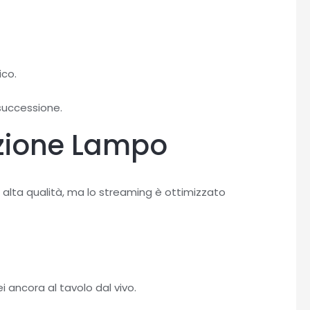
co.
 successione.
azione Lampo
 alta qualità, ma lo streaming è ottimizzato
 ancora al tavolo dal vivo.