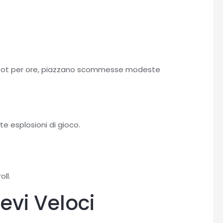
jackpot per ore, piazzano scommesse modeste
e esplosioni di gioco.
ll.
ievi Veloci