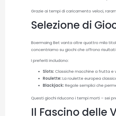
Grazie ai tempi di caricamento veloci, raram
Selezione di Gio
Boermaing Bet vanta oltre quattro mila titoli
concentriamo su giochi che offrono risultati
I preferiti includono:
Slots:
Classiche macchine a frutta e v
Roulette:
La roulette europea classica
Blackjack:
Regole semplici che perme
Questi giochi riducono i tempi morti – sei
Il Fascino delle 