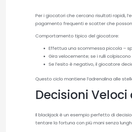
Per i giocatori che cercano risultati rapidi, l
pagamento frequenti e scatter che possono 
Comportamento tipico del giocatore:
Effettua una scommessa piccola – sp
Gira velocemente; se i rulli colpiscono
Se l’esito è negativo, il giocatore de
Questo ciclo mantiene l’adrenalina alle stell
Decisioni Veloci
Il blackjack è un esempio perfetto di decis
tentare la fortuna con più mani senza lungh