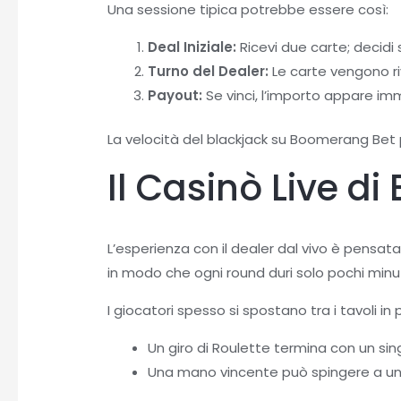
Una sessione tipica potrebbe essere così:
Deal Iniziale:
Ricevi due carte; decidi 
Turno del Dealer:
Le carte vengono ri
Payout:
Se vinci, l’importo appare 
La velocità del blackjack su Boomerang Bet 
Il Casinò Live d
L’esperienza con il dealer dal vivo è pensa
in modo che ogni round duri solo pochi minu
I giocatori spesso si spostano tra i tavoli in 
Un giro di Roulette termina con un sing
Una mano vincente può spingere a una 