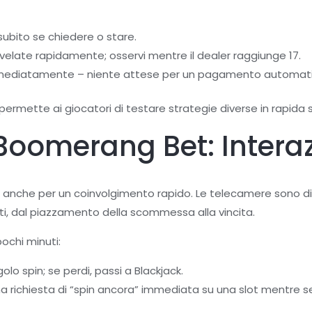
subito se chiedere o stare.
velate rapidamente; osservi mentre il dealer raggiunge 17.
immediatamente – niente attese per un pagamento automati
permette ai giocatori di testare strategie diverse in rapida
i Boomerang Bet: Inter
ta anche per un coinvolgimento rapido. Le telecamere sono di
ti, dal piazzamento della scommessa alla vincita.
pochi minuti:
olo spin; se perdi, passi a Blackjack.
richiesta di “spin ancora” immediata su una slot mentre sei