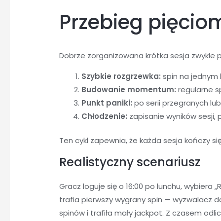
Przebieg pięciom
Dobrze zorganizowana krótka sesja zwykle
Szybkie rozgrzewka:
spin na jednym 
Budowanie momentum:
regularne s
Punkt paniki:
po serii przegranych lub
Chłodzenie:
zapisanie wyników sesji, 
Ten cykl zapewnia, że każda sesja kończy si
Realistyczny scenariusz
Gracz loguje się o 16:00 po lunchu, wybiera 
trafia pierwszy wygrany spin — wyzwalacz d
spinów i trafiła mały jackpot. Z czasem odl