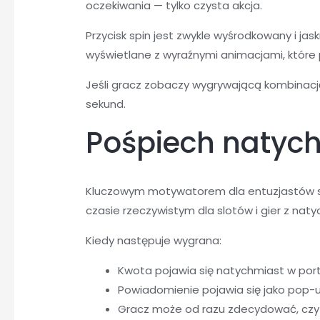
oczekiwania — tylko czysta akcja.
Przycisk spin jest zwykle wyśrodkowany i 
wyświetlane z wyraźnymi animacjami, które 
Jeśli gracz zobaczy wygrywającą kombinację
sekund.
Pośpiech natyc
Kluczowym motywatorem dla entuzjastów szy
czasie rzeczywistym dla slotów i gier z n
Kiedy następuje wygrana:
Kwota pojawia się natychmiast w port
Powiadomienie pojawia się jako pop-up
Gracz może od razu zdecydować, czy 