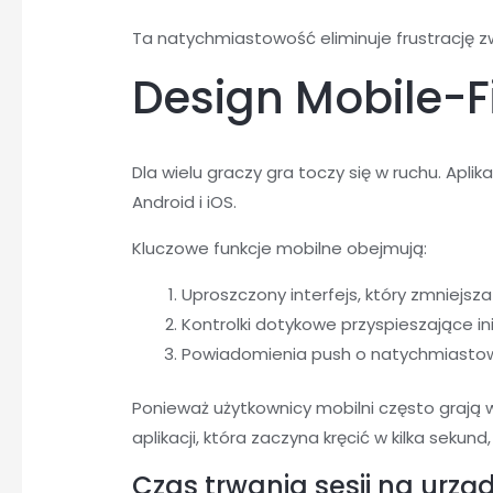
Ta natychmiastowość eliminuje frustrację zw
Design Mobile-F
Dla wielu graczy gra toczy się w ruchu. Ap
Android i iOS.
Kluczowe funkcje mobilne obejmują:
Uproszczony interfejs, który zmniejsz
Kontrolki dotykowe przyspieszające ini
Powiadomienia push o natychmiastow
Ponieważ użytkownicy mobilni często grają
aplikacji, która zaczyna kręcić w kilka sekund
Czas trwania sesji na urz