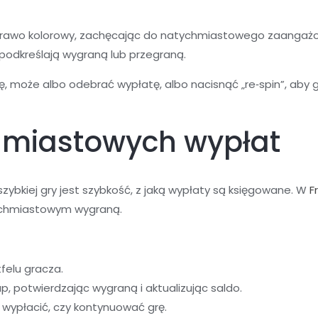
jaskrawo kolorowy, zachęcając do natychmiastowego zaangaż
podkreślają wygraną lub przegraną.
, może albo odebrać wypłatę, albo nacisnąć „re‑spin”, aby 
hmiastowych wypłat
bkiej gry jest szybkość, z jaką wypłaty są księgowane. W
F
atychmiastowym wygraną.
felu gracza.
, potwierdzając wygraną i aktualizując saldo.
wypłacić, czy kontynuować grę.