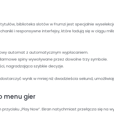
tytułów, biblioteka slotów w Frumzi jest specjalnie wyselek
aniki i responsywne interfejsy, które ładują się w ciągu mili
ędowy automat z automatycznym wypłacaniem.
darmowe spiny wywoływane przez dowolne trzy symbole.
ci, nagradzająca szybkie decyzje.
dostarczyć wynik w mniej niż dwadzieścia sekund, umożliwia
po menu gier
 przycisku „Play Now”. Ekran natychmiast przełącza się na w