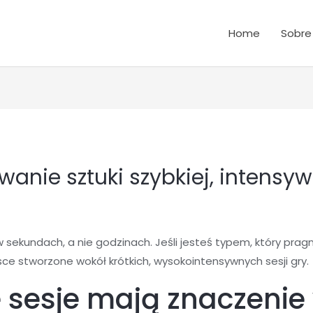
Home
Sobre
anie sztuki szybkiej, intensyw
 w sekundach, a nie godzinach. Jeśli jesteś typem, który pr
jsce stworzone wokół krótkich, wysokointensywnych sesji gry.
 sesje mają znaczenie