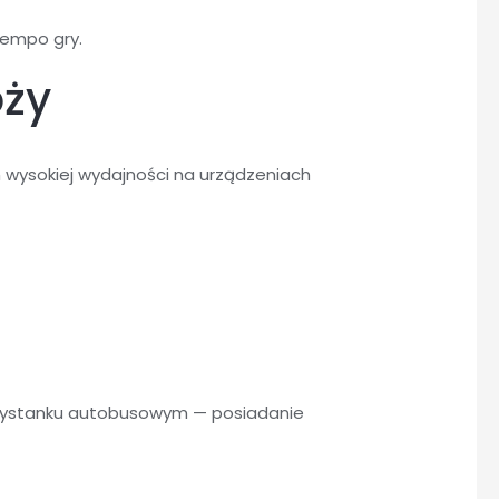
tempo gry.
óży
m wysokiej wydajności na urządzeniach
przystanku autobusowym — posiadanie