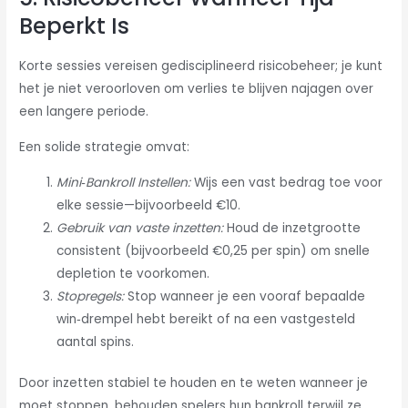
Beperkt Is
Korte sessies vereisen gedisciplineerd risicobeheer; je kunt
het je niet veroorloven om verlies te blijven najagen over
een langere periode.
Een solide strategie omvat:
Mini‑Bankroll Instellen:
Wijs een vast bedrag toe voor
elke sessie—bijvoorbeeld €10.
Gebruik van vaste inzetten:
Houd de inzetgrootte
consistent (bijvoorbeeld €0,25 per spin) om snelle
depletion te voorkomen.
Stopregels:
Stop wanneer je een vooraf bepaalde
win‑drempel hebt bereikt of na een vastgesteld
aantal spins.
Door inzetten stabiel te houden en te weten wanneer je
moet stoppen, behouden spelers hun bankroll terwijl ze