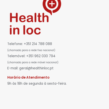
Telefone: +351 214 788 088
(chamada para a rede fixa nacional)
Telemóvel: +351 962 030 794
(chamada para a rede móvel nacional)
E-mail: geral@healthinloc.pt
Horário de Atendimento
9h às 18h de segunda à sexta-feira.