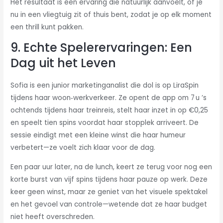
Het resultaat is een ervaring die natuurlijk aanvoelt, of je
nu in een vliegtuig zit of thuis bent, zodat je op elk moment
een thrill kunt pakken.
9. Echte Spelerervaringen: Een
Dag uit het Leven
Sofia is een junior marketinganalist die dol is op LiraSpin
tijdens haar woon‑werkverkeer. Ze opent de app om 7 u ’s
ochtends tijdens haar treinreis, stelt haar inzet in op €0,25
en speelt tien spins voordat haar stopplek arriveert. De
sessie eindigt met een kleine winst die haar humeur
verbetert—ze voelt zich klaar voor de dag.
Een paar uur later, na de lunch, keert ze terug voor nog een
korte burst van vijf spins tijdens haar pauze op werk. Deze
keer geen winst, maar ze geniet van het visuele spektakel
en het gevoel van controle—wetende dat ze haar budget
niet heeft overschreden.