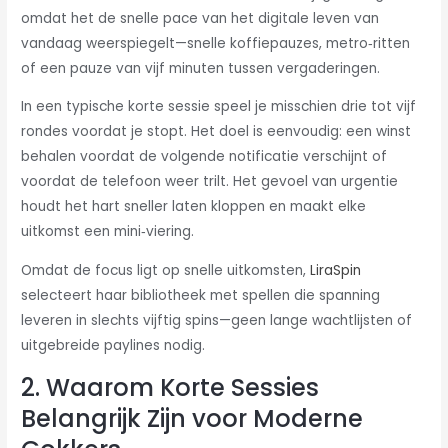
omdat het de snelle pace van het digitale leven van
vandaag weerspiegelt—snelle koffiepauzes, metro‑ritten
of een pauze van vijf minuten tussen vergaderingen.
In een typische korte sessie speel je misschien drie tot vijf
rondes voordat je stopt. Het doel is eenvoudig: een winst
behalen voordat de volgende notificatie verschijnt of
voordat de telefoon weer trilt. Het gevoel van urgentie
houdt het hart sneller laten kloppen en maakt elke
uitkomst een mini‑viering.
Omdat de focus ligt op snelle uitkomsten,
LiraSpin
selecteert haar bibliotheek met spellen die spanning
leveren in slechts vijftig spins—geen lange wachtlijsten of
uitgebreide paylines nodig.
2. Waarom Korte Sessies
Belangrijk Zijn voor Moderne