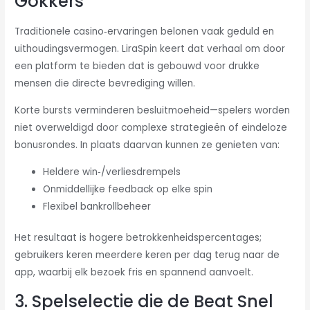
Gokkers
Traditionele casino‑ervaringen belonen vaak geduld en
uithoudingsvermogen. LiraSpin keert dat verhaal om door
een platform te bieden dat is gebouwd voor drukke
mensen die directe bevrediging willen.
Korte bursts verminderen besluitmoeheid—spelers worden
niet overweldigd door complexe strategieën of eindeloze
bonusrondes. In plaats daarvan kunnen ze genieten van:
Heldere win‑/verliesdrempels
Onmiddellijke feedback op elke spin
Flexibel bankrollbeheer
Het resultaat is hogere betrokkenheidspercentages;
gebruikers keren meerdere keren per dag terug naar de
app, waarbij elk bezoek fris en spannend aanvoelt.
3. Spelselectie die de Beat Snel