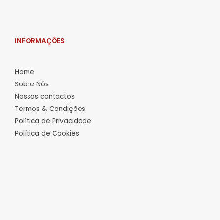
INFORMAÇÕES
Home
Sobre Nós
Nossos contactos
Termos & Condições
Política de Privacidade
Política de Cookies