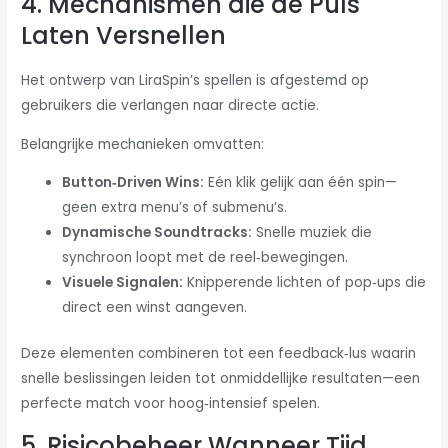
4. Mechanismen die de Puls
Laten Versnellen
Het ontwerp van LiraSpin’s spellen is afgestemd op
gebruikers die verlangen naar directe actie.
Belangrijke mechanieken omvatten:
Button‑Driven Wins:
Eén klik gelijk aan één spin—
geen extra menu’s of submenu’s.
Dynamische Soundtracks:
Snelle muziek die
synchroon loopt met de reel‑bewegingen.
Visuele Signalen:
Knipperende lichten of pop‑ups die
direct een winst aangeven.
Deze elementen combineren tot een feedback‑lus waarin
snelle beslissingen leiden tot onmiddellijke resultaten—een
perfecte match voor hoog‑intensief spelen.
5. Risicobeheer Wanneer Tijd