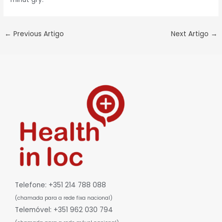
←
Previous Artigo
Next Artigo
→
Telefone: +351 214 788 088
(chamada para a rede fixa nacional)
Telemóvel: +351 962 030 794