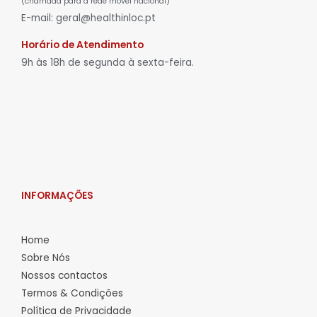
(chamada para a rede móvel nacional)
E-mail: geral@healthinloc.pt
Horário de Atendimento
9h às 18h de segunda à sexta-feira.
INFORMAÇÕES
Home
Sobre Nós
Nossos contactos
Termos & Condições
Política de Privacidade