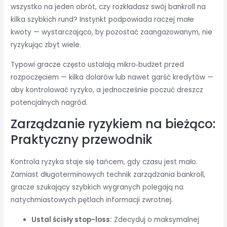
wszystko na jeden obrót, czy rozkładasz swój bankroll na
kilka szybkich rund? Instynkt podpowiada raczej małe
kwoty — wystarczająco, by pozostać zaangażowanym, nie
ryzykując zbyt wiele.
Typowi gracze często ustalają mikro‑budżet przed
rozpoczęciem — kilka dolarów lub nawet garść kredytów —
aby kontrolować ryzyko, a jednocześnie poczuć dreszcz
potencjalnych nagród.
Zarządzanie ryzykiem na bieżąco:
Praktyczny przewodnik
Kontrola ryzyka staje się tańcem, gdy czasu jest mało.
Zamiast długoterminowych technik zarządzania bankroll,
gracze szukający szybkich wygranych polegają na
natychmiastowych pętlach informacji zwrotnej.
Ustal ścisły stop-loss:
Zdecyduj o maksymalnej