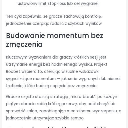
ustawiony limit stop-loss lub cel wygranej.
Ten cykl zapewnia, że gracze zachowują kontrolę,
jednocześnie czerpiąc radość z szybkich wyników.
Budowanie momentum bez
zmęczenia
Kluczowym wyzwaniem dla graczy krótkich sesji jest
utrzymanie energii bez nadmiernego wysiłku. Projekt
Roobet wspiera to, oferując wizualne wskazówki
sygnalizujące momentum — jak serie wygranych lub niemal
trafienia, które budują napięcie bez zmęczenia.
Gracze często stosują strategię „micro‑break”: po każdym
piątym obrocie robią krótką przerwę, aby odetchnąć lub
sprawdzić saldo, zapobiegając mentalnemu wyczerpaniu, a
jednocześnie utrzymując szybkie tempo.