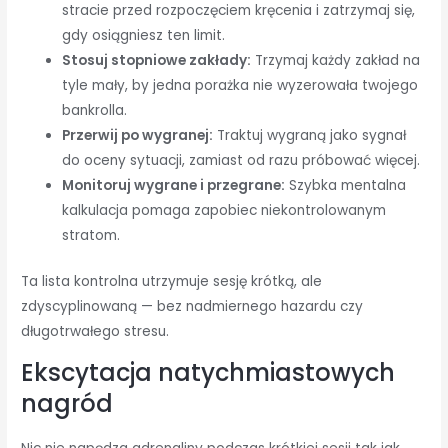
stracie przed rozpoczęciem kręcenia i zatrzymaj się,
gdy osiągniesz ten limit.
Stosuj stopniowe zakłady:
Trzymaj każdy zakład na
tyle mały, by jedna porażka nie wyzerowała twojego
bankrolla.
Przerwij po wygranej:
Traktuj wygraną jako sygnał
do oceny sytuacji, zamiast od razu próbować więcej.
Monitoruj wygrane i przegrane:
Szybka mentalna
kalkulacja pomaga zapobiec niekontrolowanym
stratom.
Ta lista kontrolna utrzymuje sesję krótką, ale
zdyscyplinowaną — bez nadmiernego hazardu czy
długotrwałego stresu.
Ekscytacja natychmiastowych
nagród