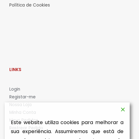
Política de Cookies
LINKS
L
ogin
Registar-me
Nossa Loja
Minha Conta
Meus Pedidos
Este website utiliza cookies para melhorar a
Rastrear Pedido
sua experiência. Assumiremos que está de