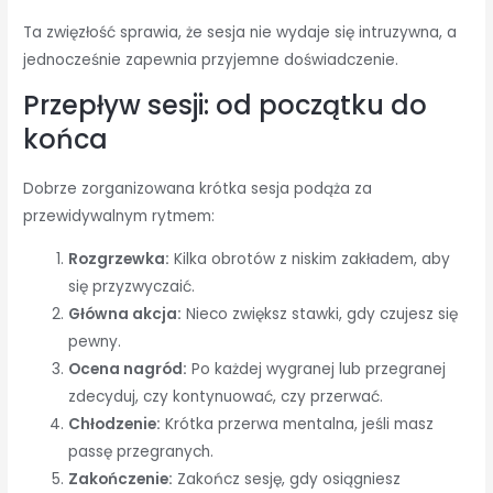
Ta zwięzłość sprawia, że sesja nie wydaje się intruzywna, a
jednocześnie zapewnia przyjemne doświadczenie.
Przepływ sesji: od początku do
końca
Dobrze zorganizowana krótka sesja podąża za
przewidywalnym rytmem:
Rozgrzewka:
Kilka obrotów z niskim zakładem, aby
się przyzwyczaić.
Główna akcja:
Nieco zwiększ stawki, gdy czujesz się
pewny.
Ocena nagród:
Po każdej wygranej lub przegranej
zdecyduj, czy kontynuować, czy przerwać.
Chłodzenie:
Krótka przerwa mentalna, jeśli masz
passę przegranych.
Zakończenie:
Zakończ sesję, gdy osiągniesz