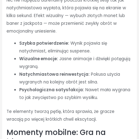
Nic nie napędza adrenaliny podczas krótkiej sesji tak jak
natychmiastowa wypłata, która pojawia się na ekranie w
kilka sekund. Efekt wizualny — wybuch złotych monet lub
baner z jackpota — może przemienić zwykły obrót w
emocjonalny uniesienie.
Szybka potwierdzenie:
Wynik pojawia się
natychmiast, eliminując suspense.
Wizualne emocje:
Jasne animacje i dźwięki potęgują
wygraną.
Natychmiastowa reinwestycja:
Pokusa użycia
wygranych na kolejny obrót jest silna.
Psychologiczna satysfakcja:
Nawet mała wygrana
to jak zwycięstwo po szybkim wysiłku.
Te elementy tworzą pętlę, która sprawia, że gracze
wracają po więcej krótkich chwil ekscytacji.
Momenty mobilne: Gra na