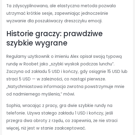
Ta zdyscyplinowana, ale elastyczna metoda pozwala
utrzymać krótkie sesje, zapewniając jednocześnie
wyzwanie dla poszukiwaczy dreszczyku emocji.
Historie graczy: prawdziwe
szybkie wygrane
Regularny użytkownik o imieniu Alex opisał swoją typową
rundę w Roobet jako „szybki wyskok podczas lunchu”.
Zaczyna od zakładu 5 USD i kończy, gdy osiągnie 15 USD lub
straci 5 USD — w zależności, co nastąpi pierwsze.
„Natychmiastowa informacja zwrotna powstrzymuje mnie
od nadmiernego myślenia,” mówi.
Sophia, wracając z pracy, gra dwie szybkie rundy na
telefonie. Używa stałego zakładu 1 USD i kończy, jeśli
przegra dwa obroty z rzędu, co zapewnia, że nie straci
więcej, niż jest w stanie zaakceptować.