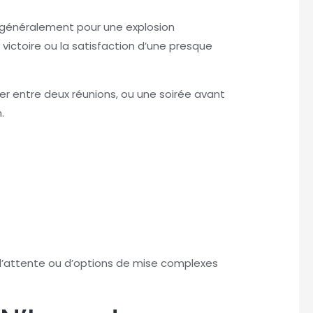
t généralement pour une explosion
victoire ou la satisfaction d’une presque
r entre deux réunions, ou une soirée avant
.
s d’attente ou d’options de mise complexes