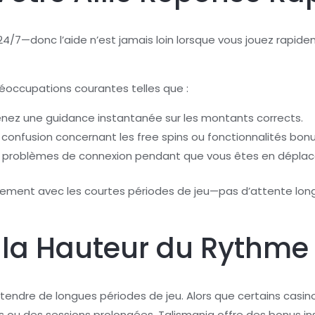
4/7—donc l’aide n’est jamais loin lorsque vous jouez rapidem
éoccupations courantes telles que :
ez une guidance instantanée sur les montants corrects.
 confusion concernant les free spins ou fonctionnalités bonu
s problèmes de connexion pendant que vous êtes en dépla
itement avec les courtes périodes de jeu—pas d’attente lon
la Hauteur du Rythme
tendre de longues périodes de jeu. Alors que certains casi
ou des sessions prolongées, Talismania offre des bonus ins