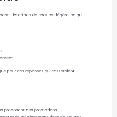
ent. L’interface de chat est légère, ce qui
s.
cement.
gue pour des réponses qui casseraient
nos proposent des promotions
tantanés qui s’intègrent dans de courtes