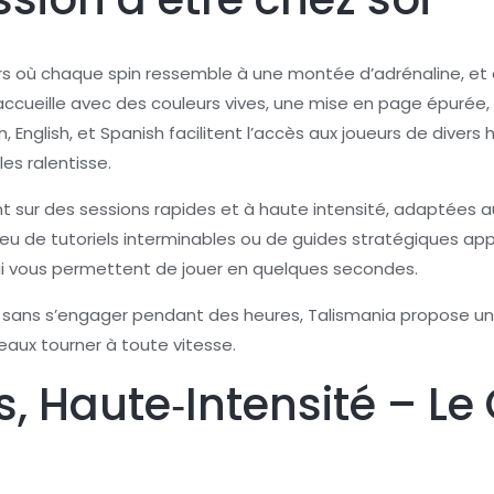
ers où chaque spin ressemble à une montée d’adrénaline, et
 accueille avec des couleurs vives, une mise en page épurée,
n, English, et Spanish facilitent l’accès aux joueurs de dive
les ralentisse.
t sur des sessions rapides et à haute intensité, adaptées au
eu de tutoriels interminables ou de guides stratégiques app
i vous permettent de jouer en quelques secondes.
 sans s’engager pendant des heures, Talismania propose une 
eaux tourner à toute vitesse.
, Haute‑Intensité – L