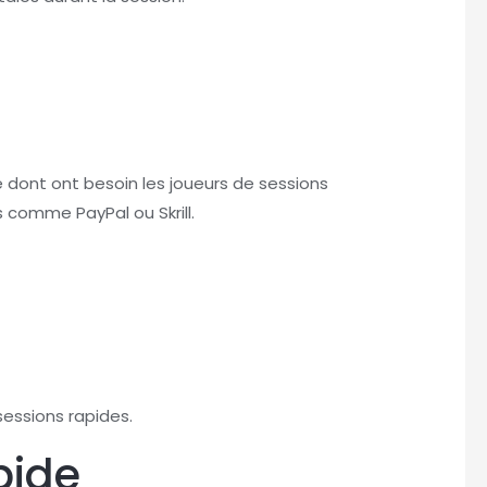
dont ont besoin les joueurs de sessions
 comme PayPal ou Skrill.
 sessions rapides.
pide