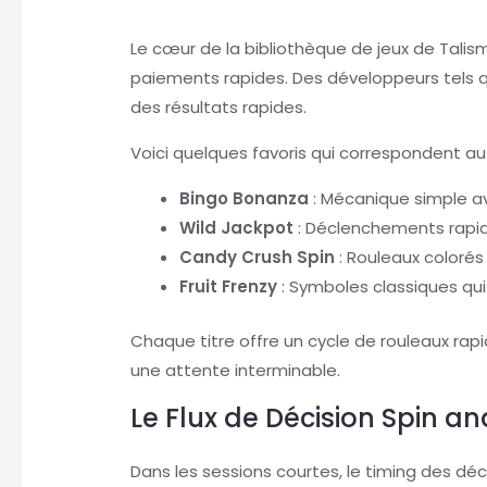
Le cœur de la bibliothèque de jeux de Tali
paiements rapides. Des développeurs tels qu
des résultats rapides.
Voici quelques favoris qui correspondent a
Bingo Bonanza
: Mécanique simple a
Wild Jackpot
: Déclenchements rapide
Candy Crush Spin
: Rouleaux colorés
Fruit Frenzy
: Symboles classiques qu
Chaque titre offre un cycle de rouleaux r
une attente interminable.
Le Flux de Décision Spin a
Dans les sessions courtes, le timing des déci