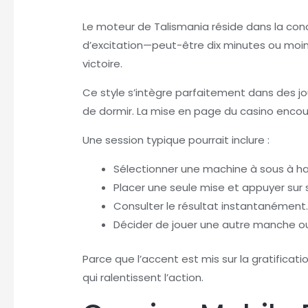
Le moteur de Talismania réside dans la con
d’excitation—peut-être dix minutes ou moins—
victoire.
Ce style s’intègre parfaitement dans des j
de dormir. La mise en page du casino enco
Une session typique pourrait inclure :
Sélectionner une machine à sous à h
Placer une seule mise et appuyer sur s
Consulter le résultat instantanément
Décider de jouer une autre manche ou 
Parce que l’accent est mis sur la gratifica
qui ralentissent l’action.