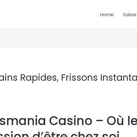
Home
Sobre
ains Rapides, Frissons Instanta
ismania Casino – Où l
sion d’être chez soi