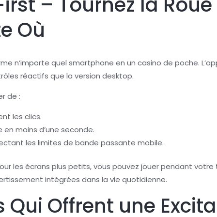
irst – Tournez la Roue
te Où
orme n’importe quel smartphone en un casino de poche. L’app
ôles réactifs que la version desktop.
r de :
nt les clics.
e en moins d’une seconde.
ectant les limites de bande passante mobile.
our les écrans plus petits, vous pouvez jouer pendant votre
ertissement intégrées dans la vie quotidienne.
 Qui Offrent une Excit