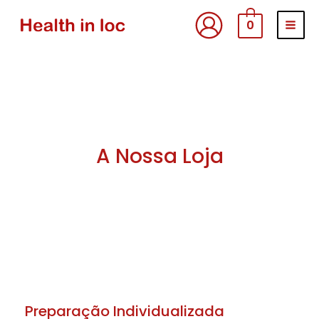
Skip
MAI
0
to
MEN
content
A Nossa
Loja
Preparação Individualizada