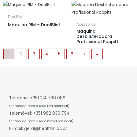
DualBlist
Máquina PIM – DualBlist
Acessórios
Máquina
Desblisteradora
Profissional Poppitt
1
2
3
4
5
6
7
→
Telefone: +351 214 788 088
(chamada para a rede fixa nacional)
Telemóvel: +351 962 030 794
(chamada para a rede móvel nacional)
E-mail: geral@healthinloc.pt