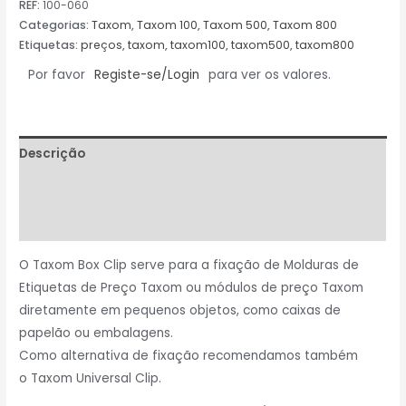
REF:
100-060
Categorias:
Taxom
,
Taxom 100
,
Taxom 500
,
Taxom 800
Etiquetas:
preços
,
taxom
,
taxom100
,
taxom500
,
taxom800
Por favor
Registe-se/Login
para ver os valores.
Descrição
Informação adicional
Avaliações (0)
O Taxom Box Clip serve para a fixação de Molduras de
Etiquetas de Preço Taxom ou módulos de preço Taxom
diretamente em pequenos objetos, como caixas de
papelão ou embalagens.
Como alternativa de fixação recomendamos também
o
Taxom Universal Clip.