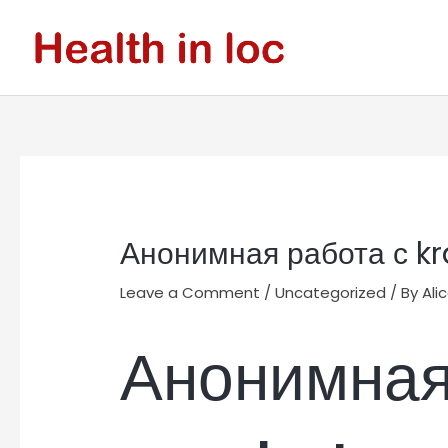
Skip
to
content
Post
navigation
Анонимная работа с kr
Leave a Comment
/
Uncategorized
/ By
Ali
Анонимная