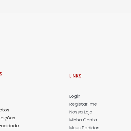
S
LINKS
L
ogin
Registar-me
ctos
Nossa Loja
dições
Minha Conta
ivacidade
Meus Pedidos