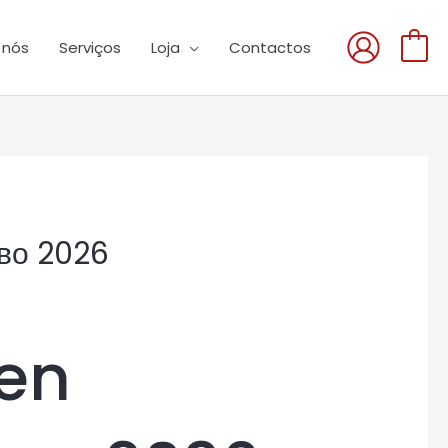
 nós
Serviços
Loja
Contactos
0
тво 2026
ken