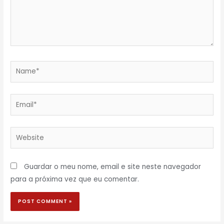
Name*
Email*
Website
Guardar o meu nome, email e site neste navegador
para a próxima vez que eu comentar.