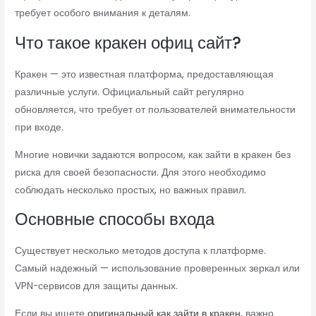
требует особого внимания к деталям.
Что такое кракен офиц сайт?
Кракен — это известная платформа, предоставляющая
различные услуги. Официальный сайт регулярно
обновляется, что требует от пользователей внимательности
при входе.
Многие новички задаются вопросом, как зайти в кракен без
риска для своей безопасности. Для этого необходимо
соблюдать несколько простых, но важных правил.
Основные способы входа
Существует несколько методов доступа к платформе.
Самый надежный — использование проверенных зеркал или
VPN-сервисов для защиты данных.
Если вы ищете
оригинальный как зайти в кракен
, важно