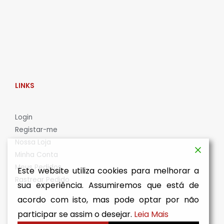
LINKS
L
ogin
Registar-me
Nossa Loja
Minha Conta
Meus Pedidos
Este website utiliza cookies para melhorar a
Rastrear Pedido
sua experiência. Assumiremos que está de
acordo com isto, mas pode optar por não
participar se assim o desejar.
Leia Mais