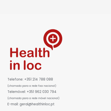
Telefone: +351 214 788 088
(chamada para a rede fixa nacional)
Telemóvel: +351 962 030 794
(chamada para a rede móvel nacional)
E-mail: geral@healthinloc.pt