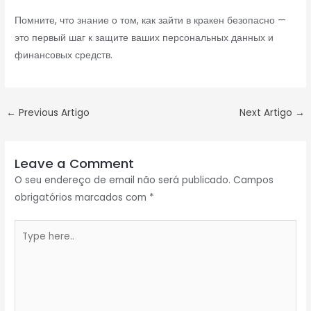
Помните, что знание о том, как зайти в кракен безопасно —
это первый шаг к защите ваших персональных данных и
финансовых средств.
←
Previous Artigo
Next Artigo
→
Leave a Comment
O seu endereço de email não será publicado.
Campos
obrigatórios marcados com
*
Type
here..