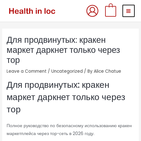
Skip
MAI
0
to
MEN
content
Post
Для продвинутых: кракен
navigation
маркет даркнет только через
тор
Leave a Comment
/
Uncategorized
/ By
Alice Chatue
Для продвинутых: кракен
маркет даркнет только через
тор
Полное руководство по безопасному использованию кракен
маркетплейса через тор-сеть в 2026 году.