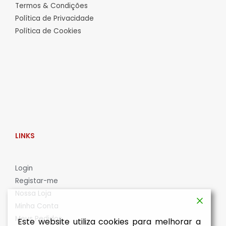
Termos & Condições
Política de Privacidade
Política de Cookies
LINKS
L
ogin
Registar-me
Nossa Loja
Minha Conta
Meus Pedidos
Este website utiliza cookies para melhorar a