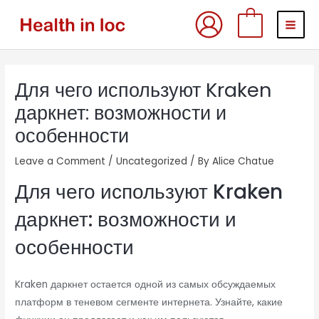
Skip
MAI
0
to
MEN
content
Post
Для чего используют Kraken
navigation
даркнет: возможности и
особенности
Leave a Comment
/
Uncategorized
/ By
Alice Chatue
Для чего используют Kraken
даркнет: возможности и
особенности
Kraken даркнет остается одной из самых обсуждаемых
платформ в теневом сегменте интернета. Узнайте, какие