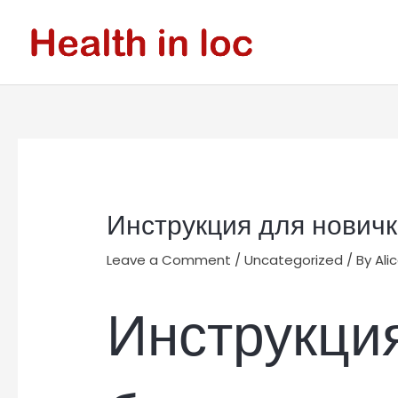
Skip
to
content
Post
navigation
Инструкция для новичк
Leave a Comment
/
Uncategorized
/ By
Ali
Инструкция