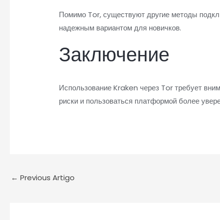
Помимо Tor, существуют другие методы подклю
надежным вариантом для новичков.
Заключение
Использование Kraken через Tor требует вни
риски и пользоваться платформой более увере
←
Previous Artigo