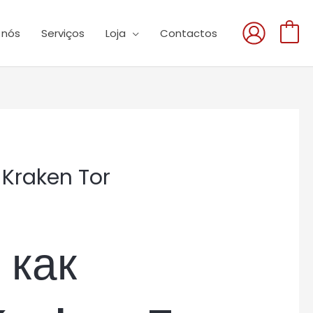
 nós
Serviços
Loja
Contactos
0
 Kraken Tor
 как