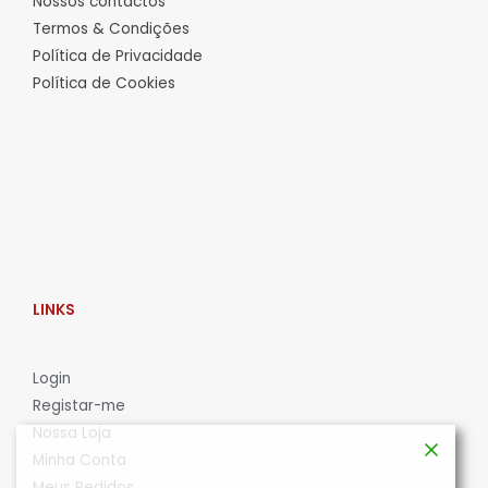
Nossos contactos
Termos & Condições
Política de Privacidade
Política de Cookies
LINKS
L
ogin
Registar-me
Nossa Loja
Minha Conta
Meus Pedidos