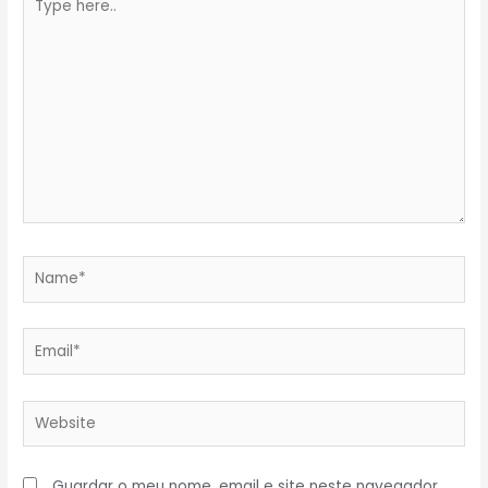
here..
Name*
Email*
Website
Guardar o meu nome, email e site neste navegador