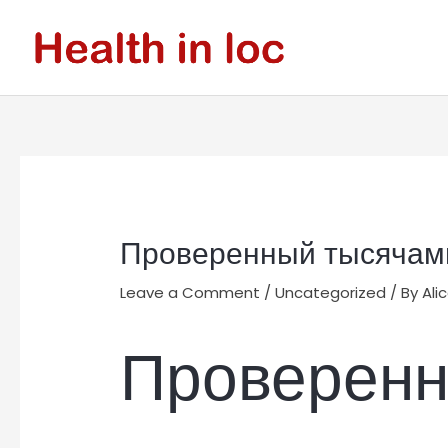
Skip
to
content
Post
navigation
Проверенный тысячами
Leave a Comment
/
Uncategorized
/ By
Ali
Проверенн