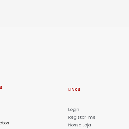
S
LINKS
L
ogin
Registar-me
ctos
Nossa Loja