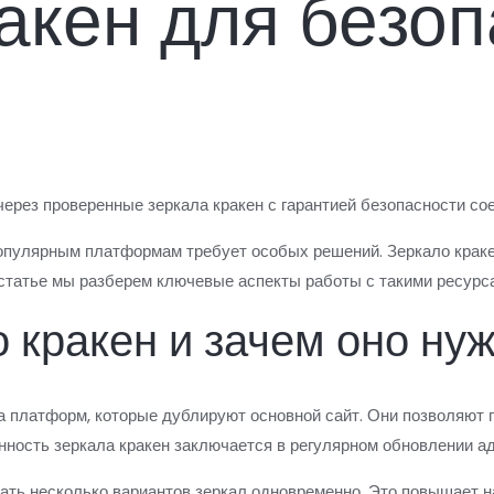
акен для безоп
ерез проверенные зеркала кракен с гарантией безопасности со
популярным платформам требует особых решений. Зеркало крак
 статье мы разберем ключевые аспекты работы с такими ресурс
о кракен и зачем оно ну
 платформ, которые дублируют основной сайт. Они позволяют 
нность зеркала кракен заключается в регулярном обновлении а
ать несколько вариантов зеркал одновременно. Это повышает н