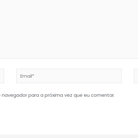
Email*
W
e navegador para a próxima vez que eu comentar.