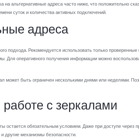
ка на альтернативные адреса часто ниже, что положительно ска
емени суток и количества активных подключений.
ьные адреса
го подхода. Рекомендуется использовать только проверенные 
ы. Для оперативного получения информации можно воспользо
кал может быть ограничен несколькими днями или неделями. По
 работе с зеркалами
ы остается обязательным условием. Даже при доступе через п
и другие механизмы безопасности.