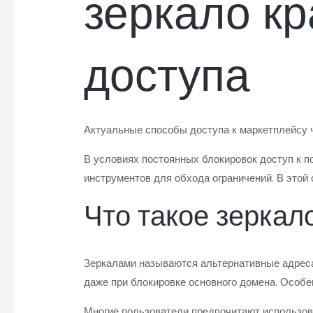
зеркало кр
доступа
Актуальные способы доступа к маркетплейсу ч
В условиях постоянных блокировок доступ к 
инструментов для обхода ограничений. В этой
Что такое зеркал
Зеркалами называются альтернативные адреса
даже при блокировке основного домена. Особе
Многие пользователи предпочитают использов