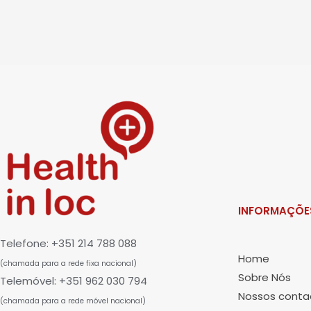
INFORMAÇÕE
Telefone: +351 214 788 088
Home
(chamada para a rede fixa nacional)
Sobre Nós
Telemóvel: +351 962 030 794
Nossos conta
(chamada para a rede móvel nacional)