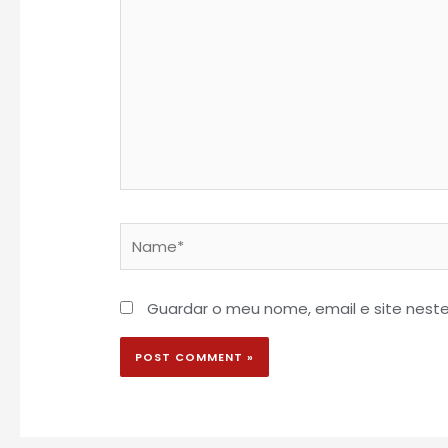
Name*
Guardar o meu nome, email e site nest