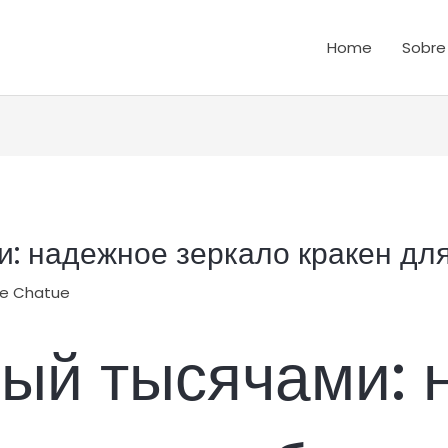
Home
Sobre
: надежное зеркало кракен для
ce Chatue
ый тысячами: 