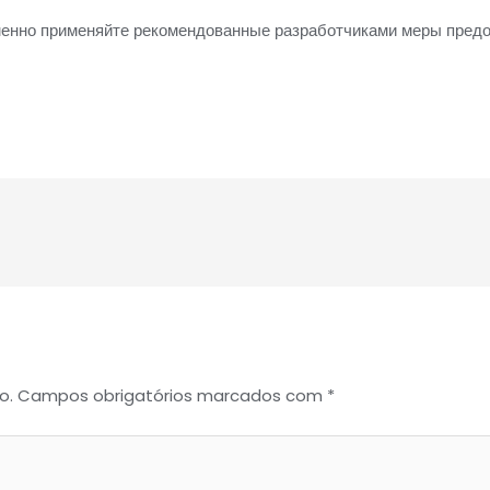
енно применяйте рекомендованные разработчиками меры предос
o.
Campos obrigatórios marcados com
*